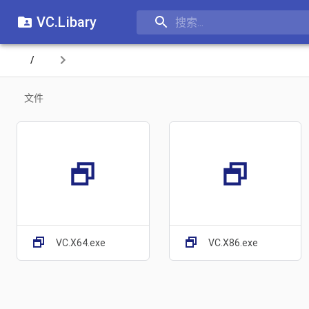
VC.Libary
登
/
录
文件
注
册
VC.X64.exe
VC.X86.exe